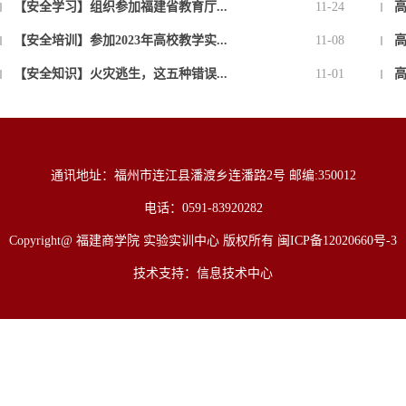
【安全学习】组织参加福建省教育厅...
11-24
高
【安全培训】参加2023年高校教学实...
11-08
高
【安全知识】火灾逃生，这五种错误...
11-01
高
通讯地址：福州市连江县潘渡乡连潘路2号 邮编:350012
电话：0591-83920282
Copyright@ 福建商学院 实验实训中心 版权所有 闽ICP备12020660号-3
技术支持：信息技术中心